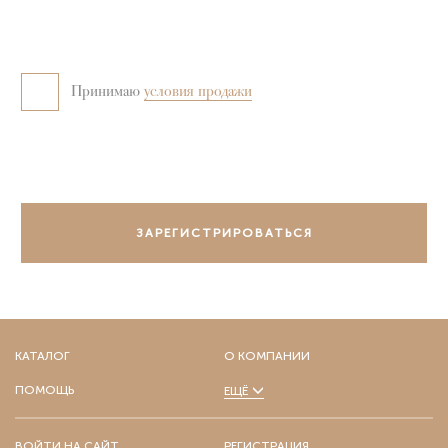
Снежногорск)
Белгородская область
ВОЙТИ
Набережные челны
Сургут
(Нефтеюганск)
(Ижевск, Нижнекамск)
Сыктывкар
Нефтекамск,
Тверь
ЗАРЕГИСТРИРОВАТЬСЯ
Башкортостан республика
Тольятти
Принимаю
условия продажи
Нижний Новгород
Томск
Новосибирск
Тула
Омск
Тюмень
Орел
Ульяновск
Оренбург
Уфа
(Белебей, Мелеуз,
Орск
Нефтекамск,
Пенза
Стерлитамак)
ЗАРЕГИСТРИРОВАТЬСЯ
Пермь
Чебоксары
Петрозаводск
Челябинск
(Курган,
Псков
Магнитогорск)
Пятигорск
Череповец
Ростов-на-Дону
Ярославль
Рязань
КАТАЛОГ
О КОМПАНИИ
ПОМОЩЬ
ЕЩЁ
ВОЙТИ НА САЙТ
РЕГИСТРАЦИЯ