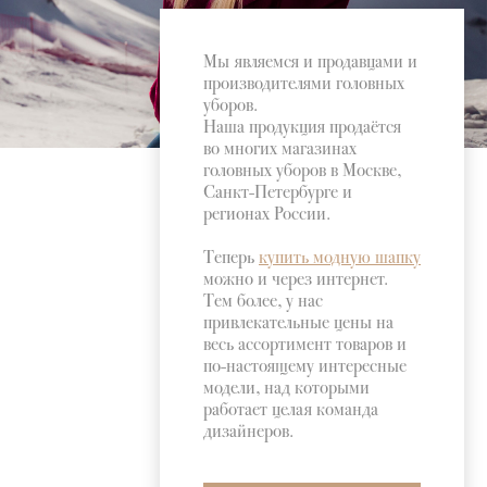
Мы являемся и продавцами и
производителями головных
уборов.
Наша продукция продаётся
во многих магазинах
головных уборов в Москве,
СПИСОК ГОРОДОВ ДОСТАВКИ
Санкт-Петербурге и
регионах России.
Москва
Астрахань
Теперь
купить модную шапку
Санкт-Петербург
Барнаул
можно и через интернет.
Белгород
Тем более, у нас
Московская область
Брянск
привлекательные цены на
Видное
Великий Новгород
весь ассортимент товаров и
Зеленоград
Волгоград
по-настоящему интересные
Клин
Воронеж
модели, над которыми
Коломна
Екатеринбург
работает целая команда
Красногорск
Иваново
дизайнеров.
Люберцы
Ижевск
Москва
Йошкар-Ола
ВОЙТИ
Мытищи
Казань
(Ульяновск,