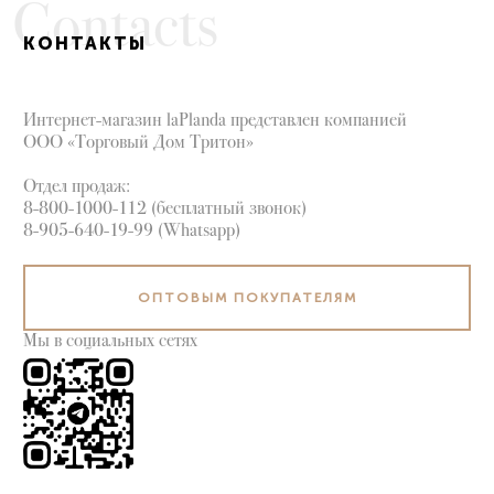
Contacts
Башкортостан республика
Тольятти
Нижний Новгород
Томск
КОНТАКТЫ
Новосибирск
Тула
Омск
Тюмень
Орел
Ульяновск
Интернет-магазин laPlanda представлен компанией
Оренбург
Уфа
(Белебей, Мелеуз,
ООО «Торговый Дом Тритон»
Орск
Нефтекамск,
Пенза
Стерлитамак)
Отдел продаж:
Пермь
Чебоксары
8-800-1000-112 (бесплатный звонок)
Петрозаводск
Челябинск
(Курган,
8-905-640-19-99 (Whatsapp)
Псков
Магнитогорск)
Пятигорск
Череповец
Ростов-на-Дону
Ярославль
Рязань
ОПТОВЫМ ПОКУПАТЕЛЯМ
Мы в социальных сетях