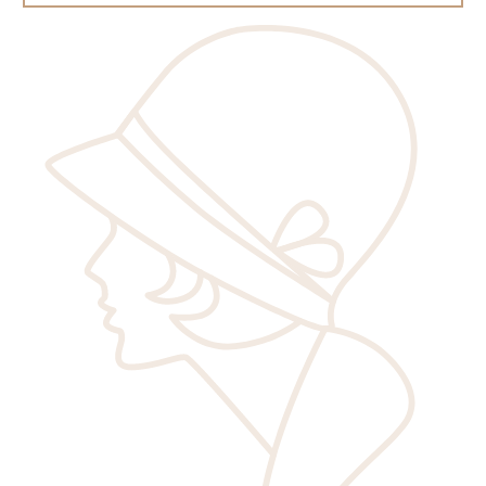
Одинцово
Чебоксары)
Email
Подольск
Калуга
ЗАБЫЛИ ПАРОЛЬ?
Серпухов
Кемерово
Химки
Киров, Кировская область
Email
Электросталь
Кострома
Краснодар
(Анапа,
Товар успешно добавлен в корзину!
Армавир, Белореченск,
Пароль
Геленджик, Майкоп,
Новороссийск, Туапсе)
Произошла какая-то ошибка при добавлении товара в
Красноярск
ПРОДОЛЖИТЬ ПОКУПКИ
Введите ваш email, зарегистрированный на сайте,
корзину...
Курск
и мы вышлем вам ссылку для восстановления пароля
Махачкала
(Дербент,
Самара
(Тольятти)
Избербаш, Каспийск,
Саранск
ПЕРЕЙТИ В КОРЗИНУ
Забыли пароль?
Кизляр, Хасавюрт)
Саратов
ВОССТАНОВИТЬ ПАРОЛЬ
Мурманск
(Апатиты,
Сочи
Кировск, Оленегорск,
Ставрополь
Полярный, Североморск,
Старый Оскол,
ВОЙТИ
Снежногорск)
Белгородская область
ВОЙТИ
Набережные челны
Сургут
(Нефтеюганск)
(Ижевск, Нижнекамск)
Сыктывкар
Нефтекамск,
Тверь
ЗАРЕГИСТРИРОВАТЬСЯ