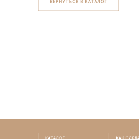
ВЕРНУТЬСЯ В КАТАЛОГ
Клин
Воро
Коломна
Екат
Красногорск
Иван
Люберцы
Ижев
Москва
Йошк
Мытищи
Каза
Одинцово
Калуг
Подольск
Кеме
Серпухов
Киров
Химки
Кост
Электросталь
Крас
Белор
Новор
Крас
Курск
КАТАЛОГ
КАК СДЕЛ