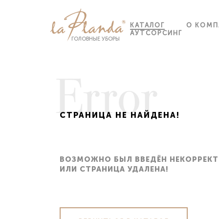
КАТАЛОГ
О КОМП
АУТСОРСИНГ
ГОЛОВНЫЕ УБОРЫ
Error
СТРАНИЦА НЕ НАЙДЕНА!
ВОЙТ
СПИСОК ГОРОДОВ ДОСТАВКИ
Email
ВОЗМОЖНО БЫЛ ВВЕДЁН НЕКОРРЕКТ
ЗАБЫ
ИЛИ СТРАНИЦА УДАЛЕНА!
Москва
Астра
Санкт-Петербург
Барна
Email
Белго
Московская область
Брян
Видное
Вели
Пароль
Зеленоград
Волго