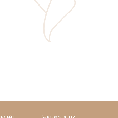
Сургут
(Нефтеюганск)
блика
Сыктывкар
Тверь
Тольятти
Томск
Тула
Тюмень
Ульяновск
Уфа
(Белебей, Мелеуз, Нефтекамск,
Стерлитамак)
Чебоксары
Челябинск
(Курган, Магнитогорск)
Череповец
Ярославль
А САЙТ
8 800 1000 112