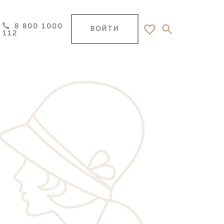
8 800 1000
ВОЙТИ
112
Самара
(Тольятти)
Саранск
Саратов
ск,
Сочи
Ставрополь
Старый Оскол, Белгородская область