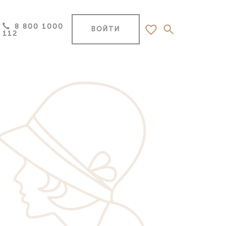
8 800 1000
ВОЙТИ
112
Самара
(Тольятти)
Саранск
Саратов
ск,
Сочи
Ставрополь
Старый Оскол, Белгородская область