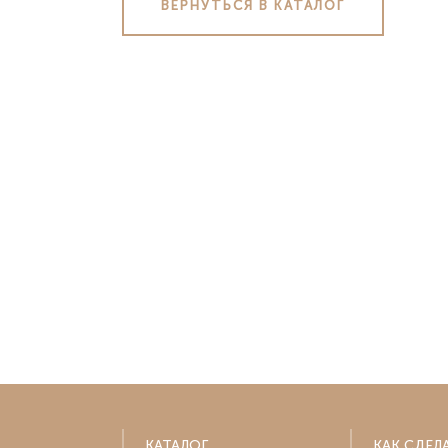
ВЕРНУТЬСЯ В КАТАЛОГ
Клин
Воро
Коломна
Екат
Красногорск
Иван
Люберцы
Ижев
Москва
Йошк
Мытищи
Каза
Одинцово
Калуг
Подольск
Кеме
Серпухов
Киров
Химки
Кост
Электросталь
Крас
Белор
Новор
Крас
Курск
КАТАЛОГ
КАК СДЕЛ