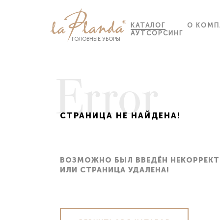
КАТАЛОГ
О КОМП
АУТСОРСИНГ
ГОЛОВНЫЕ УБОРЫ
Error
СТРАНИЦА НЕ НАЙДЕНА!
ВОЙТ
СПИСОК ГОРОДОВ ДОСТАВКИ
Email
ВОЗМОЖНО БЫЛ ВВЕДЁН НЕКОРРЕКТ
ЗАБЫ
ИЛИ СТРАНИЦА УДАЛЕНА!
Москва
Астра
Санкт-Петербург
Барна
Email
Белго
Московская область
Брян
Видное
Вели
Пароль
Зеленоград
Волго