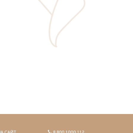
Сургут
(Нефтеюганск)
блика
Сыктывкар
Тверь
Тольятти
Томск
Тула
Тюмень
Ульяновск
Уфа
(Белебей, Мелеуз, Нефтекамск,
Стерлитамак)
Чебоксары
Челябинск
(Курган, Магнитогорск)
Череповец
Ярославль
А САЙТ
8 800 1000 112