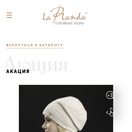
ГОЛОВНЫЕ УБОРЫ
ГОЛОВНЫЕ УБОРЫ
КАТАЛОГ
ВЕРНУТЬСЯ К КАТАЛОГУ
О КОМПАНИИ
Акация
ПОМОЩЬ
ОПТ
АКАЦИЯ
АУТСОРСИНГ