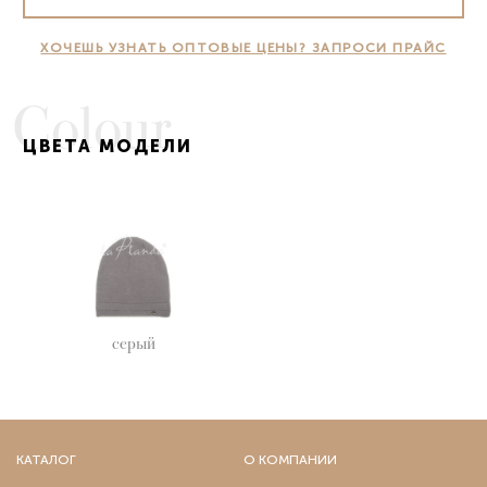
Орск
Нефтекамск,
Пенза
Стерлитамак)
ХОЧЕШЬ УЗНАТЬ ОПТОВЫЕ ЦЕНЫ? ЗАПРОСИ ПРАЙС
Пермь
Чебоксары
Петрозаводск
Челябинск
(Курган,
Псков
Магнитогорск)
Colour
Пятигорск
Череповец
ЦВЕТА МОДЕЛИ
Ростов-на-Дону
Ярославль
Рязань
серый
КАТАЛОГ
О КОМПАНИИ