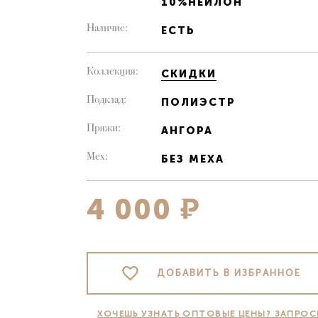
10%НЕЙЛОН
Наличие:
ЕСТЬ
Коллекция:
СКИДКИ
Подклад:
ПОЛИЭСТР
Пряжи:
АНГОРА
Мех:
БЕЗ МЕХА
ВОЙТ
4 000
СПИСОК ГОРОДОВ ДОСТАВКИ
Email
ЗАБЫ
Москва
Астра
Санкт-Петербург
Барна
Email
Белго
ДОБАВИТЬ В ИЗБРАННОЕ
Московская область
Брян
Видное
Вели
Пароль
Зеленоград
Волго
ХОЧЕШЬ УЗНАТЬ ОПТОВЫЕ ЦЕНЫ? ЗАПРОС