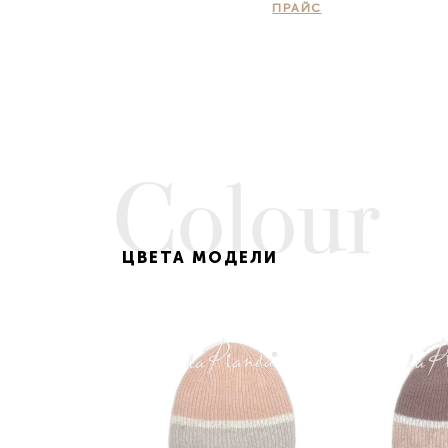
Клин
Воро
ПРАЙС
Коломна
Екат
Красногорск
Иван
Люберцы
Ижев
Москва
Йошк
Мытищи
Каза
Одинцово
Калуг
Подольск
Кеме
Серпухов
Киров
Химки
Кост
Colour
Электросталь
Крас
Белор
Новор
ЦВЕТА МОДЕЛИ
Крас
Курск