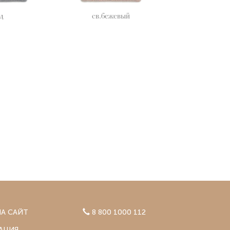
д
св.бежевый
А САЙТ
8 800 1000 112
АЦИЯ