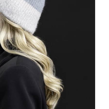
Самара
(Тольятти)
Саранск
Саратов
ск,
Сочи
Ставрополь
Старый Оскол, Белгородская область