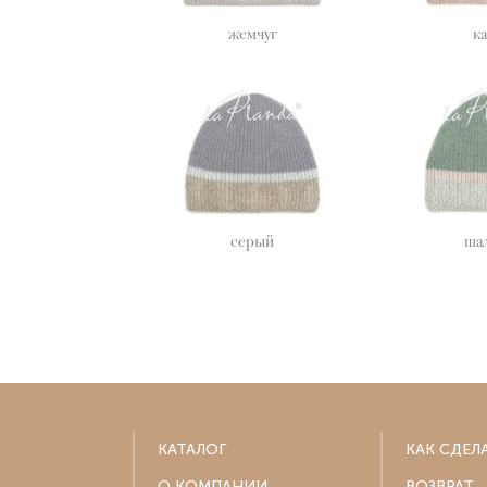
жемчуг
к
серый
ша
КАТАЛОГ
КАК СДЕЛ
О КОМПАНИИ
ВОЗВРАТ