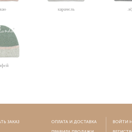
акао
карамель
лё
лфей
АТЬ ЗАКАЗ
ОПЛАТА И ДОСТАВКА
ВОЙТИ Н
ПРАВИЛА ПРОДАЖИ
РЕГИСТР