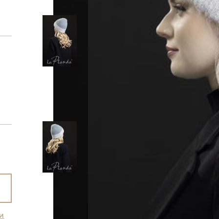
И
ЛИ ПАРОЛЬ?
хань
Махачкала
(Дербент, Избербаш,
ул
Каспийск, Кизляр, Хасавюрт)
род
Мурманск
(Апатиты, Кировск,
ск
Оленегорск, Полярный, Северомор
кий Новгород
Товар успешно добавлен в корзину!
Снежногорск)
град
Набережные челны
(Ижевск,
И