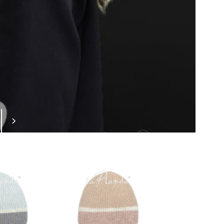
Сургут
(Нефтеюганск)
блика
Сыктывкар
Тверь
Тольятти
Томск
Тула
Тюмень
Ульяновск
Уфа
(Белебей, Мелеуз, Нефтекамск,
Стерлитамак)
Чебоксары
Челябинск
(Курган, Магнитогорск)
Череповец
Ярославль