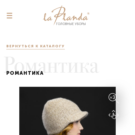
ГОЛОВНЫЕ УБОРЫ
ГОЛОВНЫЕ УБОРЫ
КАТАЛОГ
ВЕРНУТЬСЯ К КАТАЛОГУ
О КОМПАНИИ
Романтика
ПОМОЩЬ
ОПТ
РОМАНТИКА
АУТСОРСИНГ