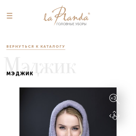
ГОЛОВНЫЕ УБОРЫ
ГОЛОВНЫЕ УБОРЫ
КАТАЛОГ
ВЕРНУТЬСЯ К КАТАЛОГУ
О КОМПАНИИ
Мэджик
ПОМОЩЬ
ОПТ
МЭДЖИК
АУТСОРСИНГ