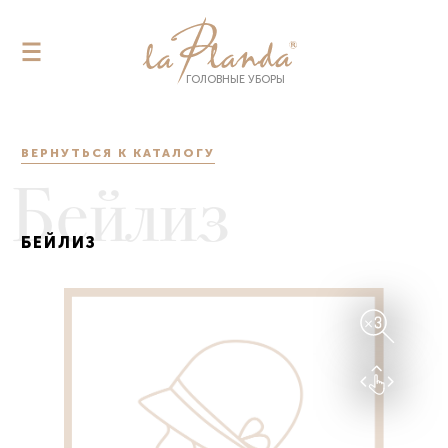
ГОЛОВНЫЕ УБОРЫ
ГОЛОВНЫЕ УБОРЫ
КАТАЛОГ
ВЕРНУТЬСЯ К КАТАЛОГУ
О КОМПАНИИ
Бейлиз
ПОМОЩЬ
ОПТ
БЕЙЛИЗ
АУТСОРСИНГ