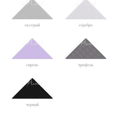
Омск
Тюмень
Орел
Ульяновск
Оренбург
Уфа
(Белебей, Мелеуз,
Орск
Нефтекамск,
Пенза
Стерлитамак)
св.серый
серебро
Пермь
Чебоксары
Петрозаводск
Челябинск
(Курган,
Псков
Магнитогорск)
Пятигорск
Череповец
Ростов-на-Дону
Ярославль
Рязань
сирень
трюфель
черный